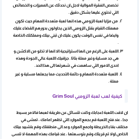
نخصص الفقرة الموالية لاجل ان نحدثك عن المميزات و الخصائص
التي تحتوي عليها بشكل دقيق .
من مزايا لعبة الزومبي هذه انها لعبة متعددة المهام حيث تكون
مهمتك القيام بقتل الزومبي الذين يحاولون بدورهم القضاء عليك
وايضا في نفس الوقت يكون عليك ان تبني بيتك ومملكتك الخاصة
.
اللعبة على الرغم من انها استراتيجية الا انها لا تخلو من الاكشن و
هي جد مسلية وغير مملة بتاتا . جرافيك اللعبة عالي الجودة وهذه
احدى الامور التي ساهمت في شهرتها الى هذا الحد .
اللعبة متعددة المهام و دائمة التحديث مما يجعلها مسلية و غير
مملة .
كيفية لعب لعبة الزومبي Grim Soul
ان لاقت اللعبة اعجابك وكنت تتسائل عن طريقة لعبها فالامر بسيط
جدا ، عند فتح اللعبة قم بجمع الموارد التي تظهر امامك ، تمشى في
مختلف بقاء الخريطة واجمع الموارد وعد الى منطقتك وقم بتشييد بيتك
الخاص اولا تم قريتك وقم بتوسعتها ، عند قيامك بهذه المهمة لا تنسى