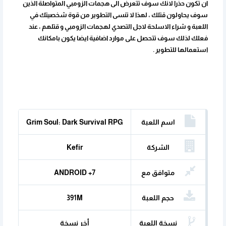
ان تكون حذرا لانك سوف تتعرض الى هجمات الزومبي المتواصلة الذين
سوف يحاولون قتلك ، لهذا لا تنسى التطوير من قوة شخصيتك في
اللعبة و شراء الاسلحة لاجل التصدي لهجمات الزومبي و قتلهم ، عند
فعلك لذلك سوف تتحصل على موارد اضافية ايضا يكون بامكانك
استعمالها للتطوير .
اسم اللعبة
Grim Soul: Dark Survival RPG‏
الشركة
Kefir
المنتجة
متوافق مع
ANDROID +7
حجم اللعبة
391M
نسخة اللعبة
أخر نسخة