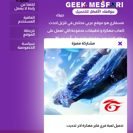
ابلغنا عن
رابط لا يعمل
جييك
اثفاقية
المستخدم
مسفاري هو موقع عربي مختص في تنزيل احدث
العاب مهكرة و تطبيقات مدفوعة التي تعمل على
خريطة
الموقع
نظام الاندرويد ، مقعنا يحتوي على أزيد من 10
مشاركة مميزة
سياسة
اصناف يوجد صنف العاب كرة القدم ك و يوجد
الخصوصية
كدالك صنف العاب الاكشن كلعبة فري فاير
مهكرة م. نفس الشيء بالنسبة للتطبيقات ،
فموقعنا كدالك يحتوي تقريبا على جميع التطبيقات
المدفوعة مجانا كا برامج vpn مهكر و لوكي باتشر ،
يمكن لكم تنزيل ما تريدون من العاب و تطبيقات
بآخر اصدارلها بالاضافة الى ان جميع روابط مباشر .
اذا واجهتم اي مشاكل سواء في التحميل او
اشتغال الالعاب يمكن لكم الاتصال بنا عبر الصفحة
المجودة في القائمة الجانبية ا بصفحة التحميل .
تحميل لعبة فري فاير مهكرة اخر تحديت