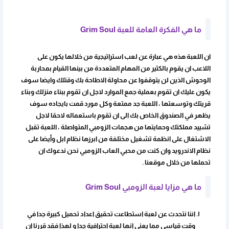
ما هي الفكرة العامة للعبة Grim Soul
ان اللعبة هذه هي عبارة عن لعب استراتيجية من خلالها يكون على
اللاعب ان يقوم بالكثير من المهام المتعددة من بينها القيام بمحاربة
الوحوش الذين لن يتوقفوا عن محاولة الاطاحة بك وقتلك وايضا سوف
يكون عليك ان تقوم بعملية جمع الموارد لاجل ان تقوم ببناء منزلك وبناء
قريتك وتوسعتها ، اللعبة جد ممتعة وكل مورد قمت بايجاده سوف
يظهر في الصندوق الخاص بك الى ان تقوم باستعماله لاحقا لاجل
تشييد مملكتك وحمايتها من هجمات الزومبي المتواصلة ، اللعبة تقبل
الاشتغال على انظمة تشغيل مختلفة من ابرزها نظام ابل وأيضا على
نظام الاندرويد وان كنت من محبي العاب الزومبي نحن ندعوك ان
تحملها من خلال موقعنا .
ما هي مزايا لعبة الزومبي Grim Soul
اننا نتحدث عن لعبة استطاعت تحقيق اعداد تحميل كبيرة جدا في
وقت قياسي مما يعني انها لعبة احترافية جدا و لهذا فقد قررنا ان