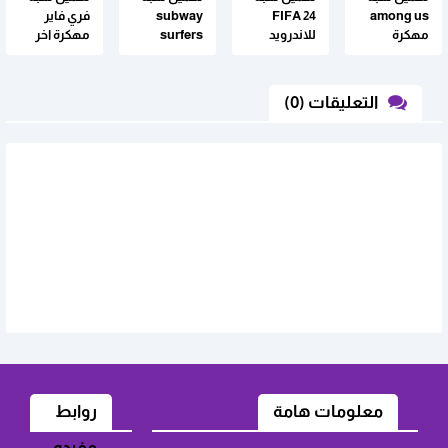
among us
FIFA 24
subway
فري فاير
مهكرة
للاندرويد
surfers
مهكرة اخر
للاندرويد
برابط تحميل
مهكرة
تحديت
مباشر من
ميديافاير
التعليقات (0)
معلومات هامة
روابط
مفيده