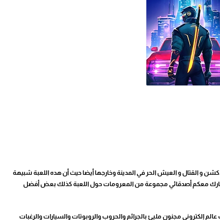
ضل العاب الأكشن و القتال و العيش الحر في المدينة وخارجها أيضا حيث أن هده اللعبة شبيهة
gta او العاب gta بصفة عامة وسنشارك معكم أصدقائي مجموعة من المعرومات حول اللعبة كذلك بعض أفضل
ستكشاف عالم إلكتروني مجنون مليئ بالجرائم والحروب والروبوتات والسيارات والرغبات