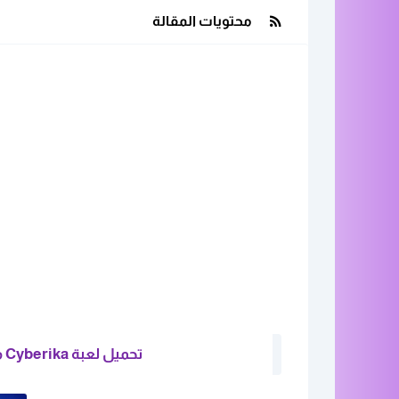
محتويات المقالة
تحميل لعبة Cyberika مهكرة للأندرويد برابط مباشر من ميديافاير