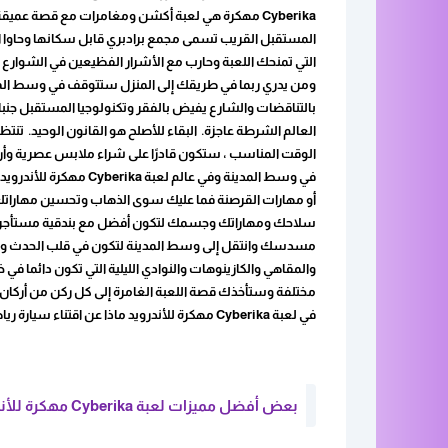
المستقبل القريب تسمى مجمع برادبري قابل سكانها وحاوا 
التي تمنحك اللعبة وحارب مع الأشرار الفظيعين في الشوارع ا
ومن يدري ربما في طريقك إلى المنزل ستتوقف في وسط المدين
بالتناقضات والشارع يفيض بالفقر وتكنولوجيا المستقبل جنبا
العالم الشرطة عاجزة. البقاء للأصلح هو القانون الوحيد. تن
الوقت المناسب ، ستكون قادرًا على شراء ملابس عصرية وأر
في وسط المدينة وفي عال
سلاحك ومهاراتك وجسمك لتكون أفضل مع بندقية مستأجرة في
مسدسك وانتقل إلى وسط المدينة لتكون في قلب الحدث والحياة ال
والمقاهي والكازينوهات والنوادي الليلية التي تكون دائما في
مختلفة وستأخذك قصة اللعبة الغامرة إلى كل ركن من أرك
في لعبة Cyberika مهكرة للأندرويد ماذا عن اقتناء سيارة رياضية نادرة لميكانيكي سيارات مفضل.
بعض أفضل مميزات لعبة Cyberika مهكرة للأندرويد: