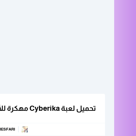
تحميل لعبة Cyberika مهكرة للأندرويد برابط مباشر من ميديافاير
MESFARI