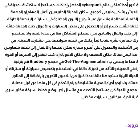
Cyberika مهكرة هي لعبة أكشن ومغامرات مع قصة عميقة تدور أحداثها في عالم cyberpunk المذهل إدا كنت مستعدا لاستكشاف مدينة في
العيش بشكل طبيعي كجميع سكان المدينة الطبيعيين أكمل المهام او المهمة
لخلفية المظلمة وتسابق عبر شوارع النيون المضاءة في سيارتك الرياضية الخارقة
ة لتثبيت جسم آخر أو الحصول على بعض السيارات و الأموال حيث المدينة مليئة
 إلى جنب والمال والبنادق يحل معظم المشاكل هنا في هذه اللعبة ولا تستخدم
تظرك مغامرة مثيرة عندما تبدأ رحلتك في شقة متواضعة على مشارف المدينة. في
قى الأسلحة والحصول على أسرع سيارة يمكن تخيلها والانتقال إلى شقة بنتهاوس
م لعبة Cyberika مهكرة للأندرويد هذا ليس هناك مكان للضعف ولا مكان للأقوياء إذا كنت تفتقر إلى السرعة أو القوة
أو مهارات القرصنة فما عليك سوى الذهاب وتحسين مهاراتك هذا ما يسمى ب Get-The-Augmentation في مجمع Bradbury قم بترقية
 المدينة وللتأكد من تميزك دائمًا في الحشد قم بتخصيص سيارتك أو سترتك أو
ليلية ستجد هنا دائمًا عددًا كبيرًا من اللاعبين الآخرين بالإضافة إلى المتاجر
 خدمتك ولا تبدو أحياء المدينة متشابهة ويتم التحكم في كل منها من قبل عصابة
ان مجمع اللعبة كن مستعدا للتحدث مع متسلل آخر لوضع خطط لسرقة مختبر سري