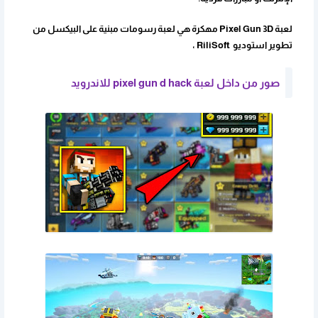
لعبة Pixel Gun 3D مهكرة هي لعبة رسومات مبنية على البيكسل من
تطوير استوديو RiliSoft ،
صور من داخل لعبة pixel gun d hack للاندرويد