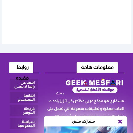
معلومات هامة
روابط
مفيده
ابلغنا عن
رابط لا يعمل
جييك
اثفاقية
المستخدم
مسفاري هو موقع عربي مختص في تنزيل احدث
العاب مهكرة و تطبيقات مدفوعة التي تعمل على
خريطة
الموقع
نظام الاندرويد ، مقعنا يحتوي على أزيد من 10
مشاركة مميزة
سياسة
اصناف يوجد صنف العاب كرة القدم ك و يوجد
الخصوصية
كدالك صنف العاب الاكشن كلعبة فري فاير