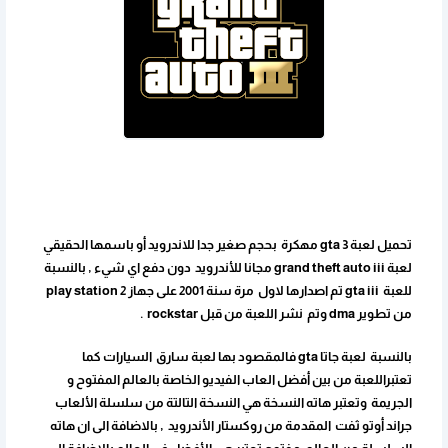
تحميل لعبة gta 3 مهكرة بحجم صغير جدا للاندرويد أو باسمها الحقيقي
لعبة grand theft auto iii مجانا للأندرويد دون دفع اي شيء , بالنسبة
للعبة gta iii تم اصدارها لاول مرة سنة 2001 على جهاز play station 2
من تطوير dma وتم نشر اللعبة من قبل rockstar .
بالنسبة لعبة جاتا gta فالمقصود بها لعبة سارق السيارات كما
تعتبراللعبة من بين أفضل العاب الفيديو الخاصة بالعالم المفتوح و
الجريمة وتعتبر هاته النسخة هي النسخة التالتة من سلسلة الألعاب
جراند أوتو ثفت المقدمة من روكستار الأندرويد , بالاضافة الى ان هاته