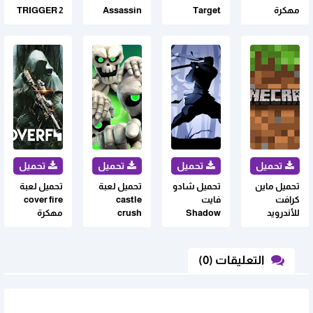
مهكرة
Target
Assassin
TRIGGER 2
للأندرويد
Zombie
مهكرة
مهكرة
مهكرة
للاندرويد
للاندرويد :
للاندرويد
تحميل ماين
تحميل شادو
تحميل لعبة
تحميل لعبة
كرافت
فايت
castle
cover fire
للأندرويد
Shadow
crush
مهكرة
الاصلية
Fight 2
مهكرة
للاندرويد
مهكرة
للاندرويد اخر
للاندرويد من
اصدار
التعليقات (0)
ميديا فاير