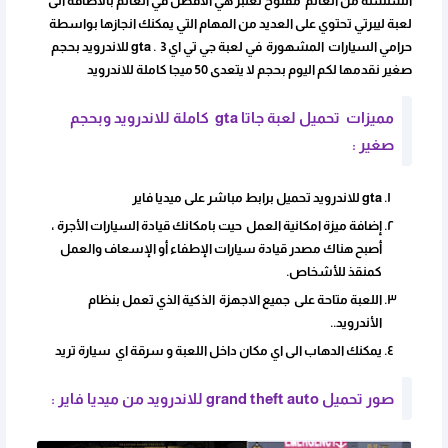
السلسلة من العالم مفتوح تعتبر هي الأفضل في العالم بالاضافة الى
لعبة ليبرتي تحتوي على العديد من المهام التي يمكنك انجازها بواسطة
حرامي السيارات المشهورة في لعبة جي تي اي 3 . gta للاندرويد بحجم
صغير نقدمها لكم اليوم بحجم لا يتعدى 50 ميجا كاملة للاندرويد
مميزات تحميل لعبة جاتا gta كاملة للاندرويد وبحجم
صغير :
gta للاندرويد تحميل برابط مباشر على ميديا فاير
إضافة ميزة امكانية العمل حيت بامكانك قيادة السيارات الأجرة ،
أصبح هناك مصدر قيادة سيارات الإطفاء أو الإسعاف والعمل
كمنقذ للأشخاص.
اللعبة متاحة على جميع الاجهزة الذكية الذي تعمل بنظام
الأندرويد..
يمكنك الدهاب الى اي مكان داخل اللعبة و سرقة اي سيارة تريد
صور تحميل grand theft auto للاندرويد من ميديا فاير :