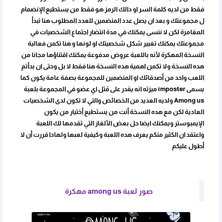
فقط من لديه كلمة السر او دالك الرمز هو فقط من يستطيع الإنضمام
ل مجموعتك و بعد ان يصل عدد المنضمين للعدد المطلوب هنا تبدأ
المغامرة لكن لا ننسى يمكنك في مدة انتضار اجتماع الشخصيات في
مجموعتك يمكنك تغيير شكل شخصيتك او لونها و هنا تكمن فعالية
النسخة المهكرة لأنه باللعبة عروض مدفوعة يمكنك اقتناؤها مجانا من
هده النسخة ولا تكمن اهمية هده النسخة هنا فقط لا بل وحتى ان بدأتم
اللعب واحد من أصدقائك او المنضمين للمجموعة بصفة عامة يكون كما
يسمى imposter ميزته انه يقدر على قتل اي عضو في المجموعة بلعبة
Among us ولديه العديد من الخصائص والتي لا تكون لدى الشخصيات
العادية لكن مع هده النسخة أنت من يستطيع أختيار من يكون
الإيمبوستر ويمكنك ايضا حل بعض الألغاز التي تقدمها لك اللعبة
واعتقد ان الكثير منكم يعرف هده اللعبة وكيفية لعبها ولهادا قررت أن لا
أطول عليكم
صور لعبة among us مهكرة