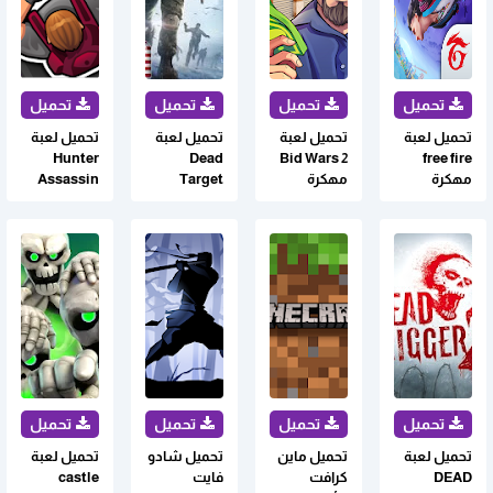
تحميل لعبة
تحميل لعبة
تحميل لعبة
تحميل لعبة
Hunter
Dead
Bid Wars 2
free fire
مهكرة
مهكرة
Target
Assassin
لجميع
للأندرويد
Zombie
مهكرة
الأجهزة
مهكرة
للاندرويد
الاندرويد آخر
للاندرويد
إصدار
تحميل لعبة
تحميل ماين
تحميل شادو
تحميل لعبة
DEAD
كرافت
فايت
castle