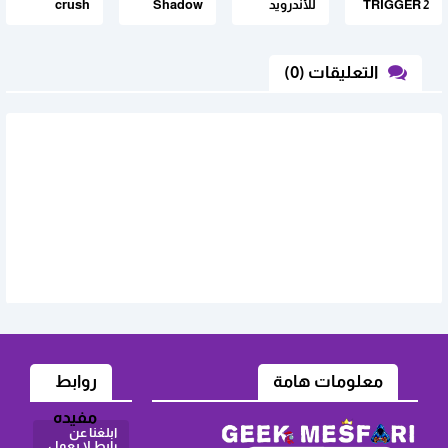
TRIGGER 2
للأندرويد
Shadow
crush
مهكرة
الاصلية
Fight 2
مهكرة
للاندرويد :
مهكرة
للاندرويد اخر
للاندرويد من
اصدار
التعليقات (0)
ميديا فاير
معلومات هامة
روابط
مفيده
ابلغنا عن
رابط لا يعمل