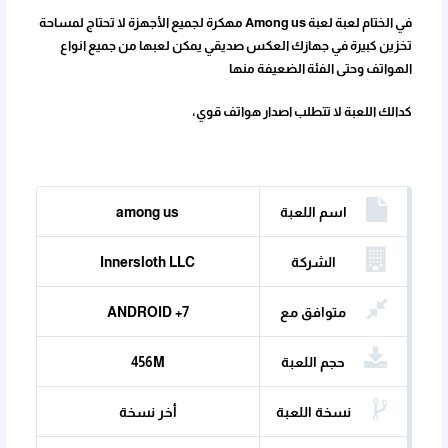
في الختام لعبة لعبة Among us مهكرة لجميع الأجهزة لا تحتاج لمساحة
تخزين كبيرة في جهازك العكس صديقي يمكن لعبها من جميع انواع
الهواتف وحتى الفئة الضعيفة منها
كدالك اللعبة لا تتطلب اصدار هواتف قوي،
اسم اللعبة
among us
الشركة
Innersloth LLC
المنتجة
متوافق مع
ANDROID +7
حجم اللعبة
456M
نسخة اللعبة
أخر نسخة