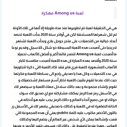
لعبة Among us مهكرة
هي في الحقيقة لعبة تم تطويرها منذ مدة طويلة إلا أنها في تلك الآونة
لم تنل شهرتها المستحقة لكن في أواخر سنة 2020 بدأت اللعبة تحصد
أعداد خيالية من التحميلات على متجر جوجل بلاي وبدأت اللعبة تشتهر
تدريجيا حتى أصبحت هده اللعبة البسيطة ذو شكل كلاسيكي وقديم نوعا
ما أصبحت لعبة Among us تتصدر قائما أكبر و أفضل الألعاب تحميلا
سنة 2020 وأقصد بهده العبارة ان هده اللعبة أصبحت منافسة لكبار
الألعاب المشهورة كلعبة فري فاير فقد تكاد اللعبة التي ذكرنا تتجاوزها
في عدد التحميلات وكل هدا يا صديقي راجع الى بساطة اللعبة و فكرتها
حيث انك عندما تقوم بتثبيث اللعبة تختار أسم مستعار لشخصيتك و
تقوم بإنشاء مجموعة و بعد دالك ستدخل معك اللعبة و سيضهر لك
في الأسفل رمز هدا الرمز يمكنك مشاركته مع اي صديق لك سواء
حولك او من جميع أنحاء العالم و دالك الرمز يجب عليه هو أدخاله في
الخانة الضاهرة له في اللعبة و كدالك يا صديقي يضهر لك في الأسفل زر
باللون الأخضر مكتوب عليه كلمة public يعني أن هده المجموعة التي
قمت بإنشائها يمكن لأي شخص عبر العالم أن ينضم اليها وكدالك
العكس وهدا عندما تضغط على دالك الزر فسوف يتغير للأحمر و عندها